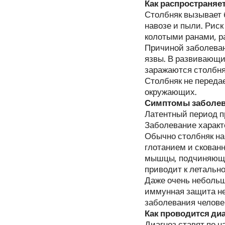
Как распространяе
Столбняк вызывает б
навозе и пыли. Рис
колотыми ранами, р
Причиной заболеван
язвы. В развивающи
заражаются столбня
Столбняк не передае
окружающих.
Симптомы заболе
Латентный период пр
Заболевание харак
Обычно столбняк на
глотанием и скован
мышцы, подчиняющие
приводит к летальн
Даже очень небольш
иммунная защита не
заболевания челове
Как проводится ди
Диагноз ставят по 