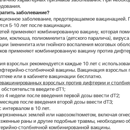
едования.
ратить заболевание?
екционное заболевание, предотвращаемое вакцинацией.
тся 5-10 лет после вакцинации.
тей применяют комбинированную вакцину, которая поми
и, коклюша, полиомиелита (детского паралича), вируса 
ии (менингита или гнойного воспаления мозговых оболо
ков применяют комбинированную вакцину против дифте
ия взрослых рекомендуется каждые 10 лет с использов
фтерийно-столбнячной вакцины. Вакцинация взрослых 
аптеке или в кабинете вакцинации бесплатно.
евакцинированных взрослых против дифтерии и столбняк
 обстоятельств введите dT1;
ез 4 недели после введения первой дозы ввести dT2;
 месяцев после введения второй дозы ввести dT3;
с интервалом в 10 лет.
загрязненных землей или навозом/пометом, включая огне
зженные раны и другие подобные травмы, необходимо об
ерийно-столбнячной комбинированной вакцины.