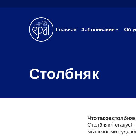
Главная
Заболевание
Об у
Столбняк
Что такое столбняк
Столбняк (тетанус)
мышечными судорог