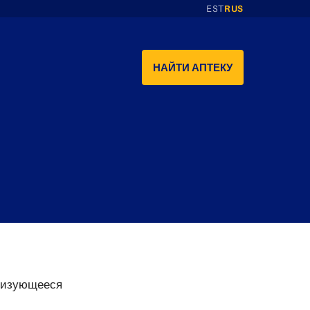
EST
RUS
НАЙТИ АПТЕКУ
еризующееся