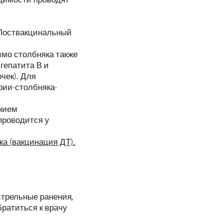
 Поствакцинальный
мо столбняка также
гепатита В и
чек). Для
рии-столбняка-
анием
проводится у
а (вакцинация ДТ).
стрельные ранения,
ратиться к врачу