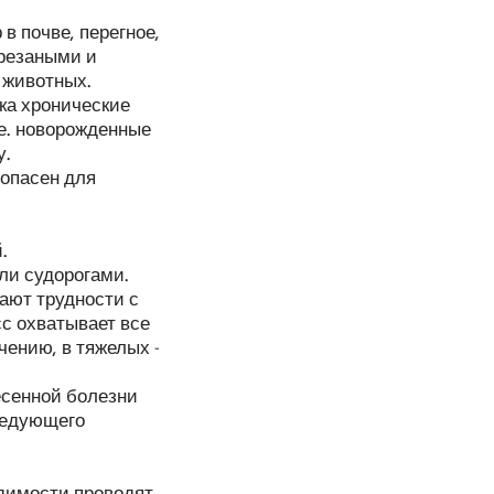
в почве, перегное,
 резаными и
 животных.
ка хронические
е. новорожденные
у.
зопасен для
.
ли судорогами.
ают трудности с
с охватывает все
ению, в тяжелых -
есенной болезни
ледующего
одимости проводят