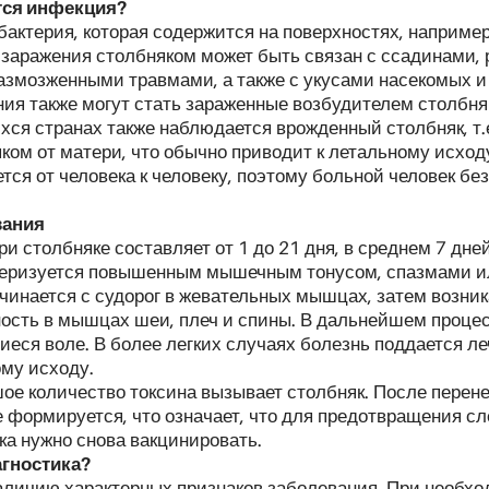
тся инфекция?
актерия, которая содержится на поверхностях, например 
к заражения столбняком может быть связан с ссадинами,
азмозженными травмами, а также с укусами насекомых и
ия также могут стать зараженные возбудителем столбня
хся странах также наблюдается врожденный столбняк, т.
ком от матери, что обычно приводит к летальному исход
тся от человека к человеку, поэтому больной человек бе
вания
и столбняке составляет от 1 до 21 дня, в среднем 7 дней
теризуется повышенным мышечным тонусом, спазмами и
чинается с судорог в жевательных мышцах, затем возник
ность в мышцах шеи, плеч и спины. В дальнейшем процес
ся воле. В более легких случаях болезнь поддается леч
ому исходу.
ое количество токсина вызывает столбняк. После перен
 формируется, что означает, что для предотвращения с
ка нужно снова вакцинировать.
агностика?
наличию характерных признаков заболевания. При необх