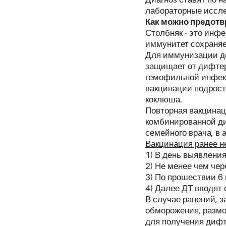
лабораторные иссл
Как можно предотв
Столбняк - это инф
иммунитет сохраняе
Для иммунизации де
защищает от дифтери
гемофильной инфекц
вакцинации подрост
коклюша.
Повторная вакцинац
комбинированной ди
семейного врача, в 
Вакцинация ранее н
1) В день выявления
2) Не менее чем чер
3) По прошествии 6
4) Далее ДТ вводят 
В случае ранений, 
обморожения, размо
для получения дифт